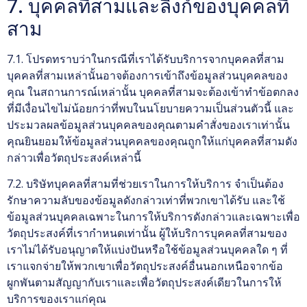
7. บุคคลที่สามและลิงก์ของบุคคลที่
สาม
7.1. โปรดทราบว่าในกรณีที่เราได้รับบริการจากบุคคลที่สาม
บุคคลที่สามเหล่านั้นอาจต้องการเข้าถึงข้อมูลส่วนบุคคลของ
คุณ ในสถานการณ์เหล่านั้น บุคคลที่สามจะต้องเข้าทำข้อตกลง
ที่มีเงื่อนไขไม่น้อยกว่าที่พบในนโยบายความเป็นส่วนตัวนี้ และ
ประมวลผลข้อมูลส่วนบุคคลของคุณตามคำสั่งของเราเท่านั้น
คุณยินยอมให้ข้อมูลส่วนบุคคลของคุณถูกให้แก่บุคคลที่สามดัง
กล่าวเพื่อวัตถุประสงค์เหล่านี้
7.2. บริษัทบุคคลที่สามที่ช่วยเราในการให้บริการ จำเป็นต้อง
รักษาความลับของข้อมูลดังกล่าวเท่าที่พวกเขาได้รับ และใช้
ข้อมูลส่วนบุคคลเฉพาะในการให้บริการดังกล่าวและเฉพาะเพื่อ
วัตถุประสงค์ที่เรากำหนดเท่านั้น ผู้ให้บริการบุคคลที่สามของ
เราไม่ได้รับอนุญาตให้แบ่งปันหรือใช้ข้อมูลส่วนบุคคลใด ๆ ที่
เราแจกจ่ายให้พวกเขาเพื่อวัตถุประสงค์อื่นนอกเหนือจากข้อ
ผูกพันตามสัญญากับเราและเพื่อวัตถุประสงค์เดียวในการให้
บริการของเราแก่คุณ